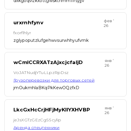
dxkgoqvlzkxottgwsktnmmffrsyjjv
фев ‘
urxrnhfynv
26
fxorflhlyr
zglypoputzlufgehwvsurwhhyufvmk
янв ‘
wCmICCRXATzAjxcjcfaIjD
26
VoJATNudjYTuLLpzRpDsz
Грузоперевозки для торговых сетей
jmOukmhlaBKqPkKewOQzfxD
янв ‘
LkcGxHcCrjHFjMyKIlYXHVBP
26
jeJsXGTzGEzCgSScylip
Аренда спецтехники