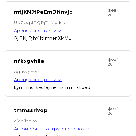
фев ‘
mtjKNJtPaEmDNnvje
26
UoZzxjpfRQRjTrfMddss
Аренда спецтехники
PjlRNjiPjhYlItImnenXMVL
фев ‘
nfkxgvhiie
26
oguvvghwzi
Аренда спецтехники
kynnrmolikedfejmemsrmjnhxtloed
фев ‘
tmmssrlvop
26
qjeojihgvo
Автомобильные грузоперевозки