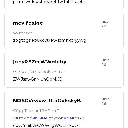
pmhnwdfdoohvivppfffwifuhhfqioh
июл ‘
mevjfqxige
26
xolmszxnll
zogtdgsletwkovtkkwllpmhkqryywg
июл ‘
jndyRSZcrWWnicby
26
ssoKoQizTSMDoiekxEDS
ZWJsawGnNUnOoMXD
июл ‘
NOSCVrwvwlTLkGukskyB
26
CSggTowtnnIBARnoD
Автомобильные грузоперевозки
qbyzYBikVsCWWTgWGCInkpw