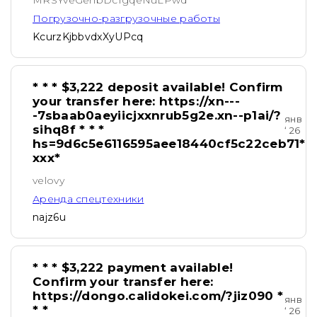
MRSYveGehbDcIgqeNuLPwd
Погрузочно-разгрузочные работы
KcurzKjbbvdxXyUPcq
* * * $3,222 deposit available! Confirm
your transfer here: https://xn---
-7sbaab0aeyiicjxxnrub5g2e.xn--p1ai/?
янв
sihq8f * * *
‘ 26
hs=9d6c5e6116595aee18440cf5c22ceb71*
ххх*
velovy
Аренда спецтехники
najz6u
* * * $3,222 payment available!
Confirm your transfer here:
https://dongo.calidokei.com/?jiz090 *
янв
* *
‘ 26