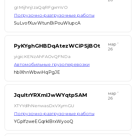
gIMijhnjIzaQqRFgxmVO
Погрузочно-разгрузочные работы
SuLvofXuvWtunBiPouWlupcA
мар ‘
PyKYghGHBDqAtezWCiPSjBOt
26
yigicKENzAhFAOvQFNDa
Автомобильные грузоперевозки
hblXhnWbwiHqPgJE
мар ‘
JquItrYRXmIJwWYqtpSAM
26
XTYYdlhNenwasDxVXymGU
Погрузочно-разгрузочные работы
YGplfzweEGqrklBrxWyooQ