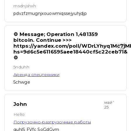
rnsdnjshxh
pdvzfzmugnjxouowmiqssejyuhjdjp
⚙ Message; Operation 1,481359
bitcoin. Continue >>>
май
https://yandex.com/poll/WDrLYhyq1Mc7
‘ 25
hs=9d6c5e6116595aee18440cf5c22ceb71&
⚙
5nduhh
Аренда спецтехники
5chwge
май ‘
John
25
Hello
Погрузочно-разгрузочные работы
quhlS FVfc SoGdGvm