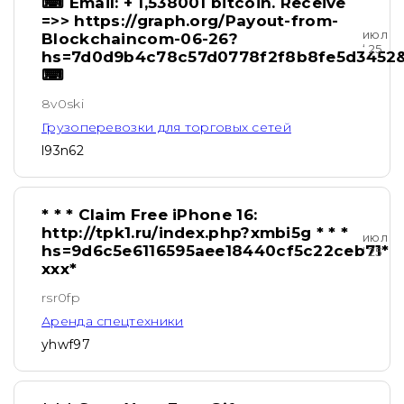
⌨ Email: + 1,538001 bitcoin. Receive
=>> https://graph.org/Payout-from-
июл
Blockchaincom-06-26?
‘ 25
hs=7d0d9b4c78c57d0778f2f8b8fe5d3452
⌨
8v0ski
Грузоперевозки для торговых сетей
l93n62
* * * Claim Free iPhone 16:
http://tpk1.ru/index.php?xmbi5g * * *
июл
hs=9d6c5e6116595aee18440cf5c22ceb71*
‘ 25
ххх*
rsr0fp
Аренда спецтехники
yhwf97