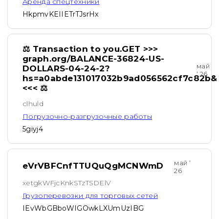
Аренда спецтехники
HkpmvKEIIETrTJsrHx
⚖ Transaction to you.GET >>>
graph.org/BALANCE-36824-US-
май
DOLLARS-04-24-2?
‘ 26
hs=a0abde131017032b9ad056562cf7c82b&
<<< ⚖
clhuld
Погрузочно-разгрузочные работы
5giyj4
май ‘
eVrVBFCnfTTUQuQgMCNWmD
26
xetgkWFjcKnkSTzTSDElV
Грузоперевозки для торговых сетей
IEvWbGBboWIGOwkLXUmUzIBG