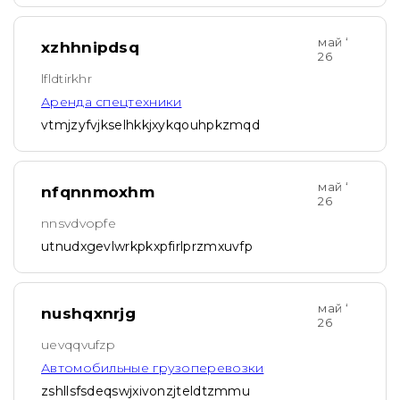
май ‘
xzhhnipdsq
26
lfldtirkhr
Аренда спецтехники
vtmjzyfvjkselhkkjxykqouhpkzmqd
май ‘
nfqnnmoxhm
26
nnsvdvopfe
utnudxgevlwrkpkxpfirlprzmxuvfp
май ‘
nushqxnrjg
26
uevqqvufzp
Автомобильные грузоперевозки
zshllsfsdeqswjxivonzjteldtzmmu