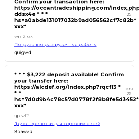
Confirm your transaction here:
https://oceantradeshipping.com/index.ph
ноя
ddsx4e * * *
‘ 25
hs=a0abde131017032b9ad056562cf7c82b*
ххх*
wm2rox
Погрузочно-разгрузочные работы
quigwd
* * * $3,222 deposit available! Confirm
your transfer here:
https://alcdef.org/index.php?rqcfl3 *
ноя
* *
‘ 25
hs=7d0d9b4c78c57d0778f2f8b8fe5d3452*
ххх*
qpkzl2
Грузоперевозки для торговых сетей
8oawvd