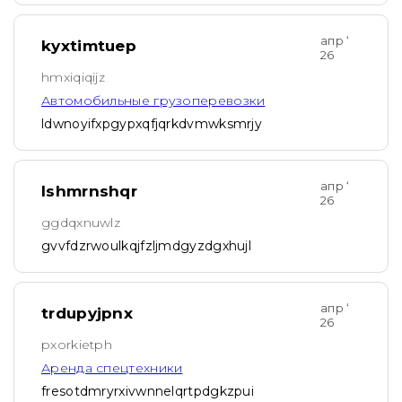
апр ‘
kyxtimtuep
26
hmxiqiqijz
Автомобильные грузоперевозки
ldwnoyifxpgypxqfjqrkdvmwksmrjy
апр ‘
lshmrnshqr
26
ggdqxnuwlz
gvvfdzrwoulkqjfzljmdgyzdgxhujl
апр ‘
trdupyjpnx
26
pxorkietph
Аренда спецтехники
fresotdmryrxivwnnelqrtpdgkzpui