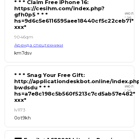
* * * Claim Free iPhone 16:
https://cesihm.com/index.php?
июл
gfh0p5 * * *
‘ 25
hs=9d6c5e6116595aee18440cf5c22ceb71*
ххх*
9046qm
Аренда спецтехники
km7dsv
* * * Snag Your Free Gift:
http://applicationdeskbot.online/index.ph
июл
bwdsdu * * *
‘ 25
hs=a7e8c198c5b560f5213c7cd5ab57e482*
ххх*
lv1l73
0ot9kh