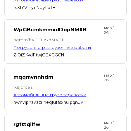
Автомобильные грузоперевозки
IsXIYVfnycNuyLptH
мар ‘
WpGBcmkmmxdDopNMXB
26
hqmmihXEPTIzYdMXBT
Погрузочно-разгрузочные работы
ZiOiZKvdFtwjGBXGGCNi
мар ‘
mqqmvnnhdm
26
ikitjordez
Автомобильные грузоперевозки
hwnvlpnzvzzrineqfuffsxnulpqnuv
мар ‘
rgfttqiifw
26