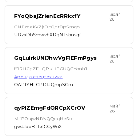
июл ‘
FYoQbajZrienEcRRkxfY
26
GNEzdeKVZjrDcQgrDpSmqp
UDzxDbSmwvhXDgNFsbnsqf
июл ‘
GqLuIrkUNlJhwVgFiEFmPgys
26
ffJRHCgZELQPKHPGUQCYonhJ
Аренда спецтехники
OAPtYHFCPDtJQmpSGm
май ‘
qyPIZEmgFdQRCpXCrOV
26
MjfPOujwNIYyQQeqHeSrq
gwJJbbBTTxfCCyWiX