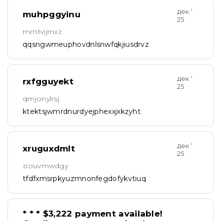
дек ‘
muhpggyinu
25
mmtvijrnxz
qqsngwmeuphovdnlsnwfqkjiusdrvz
дек ‘
rxfgguyekt
25
qmjonylrsj
ktektsjwmrdnurdyejphexxjxkzyht
дек ‘
xruguxdmlt
25
ziouvmwdgy
tfdfxmsrpkyuzmnonfegdofykvtiuq
* * * $3,222 payment available!