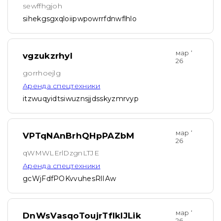
sewffhgjoh
sihekgsgxqloiipwpowrrfdnwflhlo
мар ‘
vgzukzrhyl
26
gorrhoejlg
Аренда спецтехники
itzwuqyidtsiwuznsjjdsskyzmrvyp
мар ‘
VPTqNAnBrhQHpPAZbM
26
qWMWLErlDzgnLTJE
Аренда спецтехники
gcWjFdfPOKvvuhesRlIAw
мар ‘
DnWsVasqoToujrTfIkIJLik
26