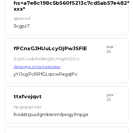
hs=a7e8c198c5b560f5213c7cd5ab57e482*
ххх*
q6smwf
3vgpz7
янв ‘
fPCnxGJHUuLcyOjPwJSFlE
26
EzjKUUvbRxRkQBcnVgRKJZci
Аренда спецтехники
yYOcgPcRRfGLrpcwPegqlPc
дек ‘
ttxfvojqvt
25
hpgopprodx
lhoddtzjiuufgmklenmfpeigyfmpge