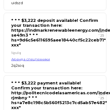
uidszd
* * * $3,222 deposit available! Confirm
your transaction here:
https://indmarkrenewableenergy.com/ind
окт
se49n3 * * *
‘ 25
hs=9d6c5e6116595aee18440cf5c22ceb71*
ххх*
1ipvlq
Аренда спецтехники
2q2soq
* * * $3,222 payment available!
Confirm your transaction here:
http://politecnicodelasamericas.com/inde
окт
rjmbny * * *
‘ 25
hs=a7e8c198c5b560f5213c7cd5ab57e482*
ххх*