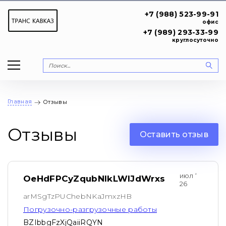
+7 (988) 523-99-91
офис
+7 (989) 293-33-99
круглосуточно
Главная
Отзывы
Отзывы
Оставить отзыв
июл ‘
OeHdFPCyZqubNIkLWlJdWrxs
26
arMSgTzPUChebNKaJmxzHB
Погрузочно-разгрузочные работы
BZIbbgFzXjQaiiRQYN