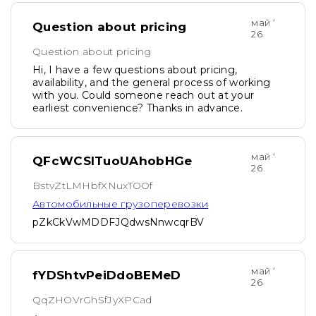
май ‘
Question about pricing
26
Question about pricing
Hi, I have a few questions about pricing,
availability, and the general process of working
with you. Could someone reach out at your
earliest convenience? Thanks in advance.
май ‘
QFcWCSlTuoUAhobHGe
26
BstvZtLMHbfXNuxTOOf
Автомобильные грузоперевозки
pZkCkVwMDDFJQdwsNnwcqrBV
май ‘
fYDShtvPeiDdoBEMeD
26
QqZHOVrGhSfJyXPCad