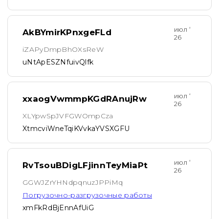
июл ‘
AkBYmirKPnxgeFLd
26
iZAPyDmpBhOXsReW
uNtApESZNfuivQlfk
июл ‘
xxaogVwmmpKGdRAnujRw
26
XLYpwSpJVFGWOmpCza
XtmcviWneTqiKVvkaYVSXGFU
июл ‘
RvTsouBDigLFjinnTeyMiaPt
26
GGWJZrYHNdpqnuzJPPiMq
Погрузочно-разгрузочные работы
xmFkRdBjEnnAfUiG