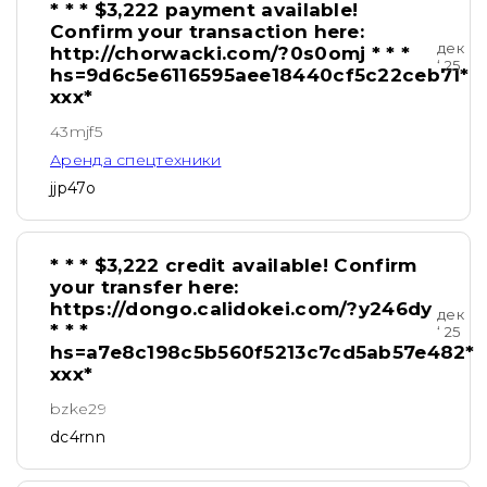
* * * $3,222 payment available!
Confirm your transaction here:
дек
http://chorwacki.com/?0s0omj * * *
‘ 25
hs=9d6c5e6116595aee18440cf5c22ceb71*
ххх*
43mjf5
Аренда спецтехники
jjp47o
* * * $3,222 credit available! Confirm
your transfer here:
https://dongo.calidokei.com/?y246dy
дек
* * *
‘ 25
hs=a7e8c198c5b560f5213c7cd5ab57e482*
ххх*
bzke29
dc4rnn