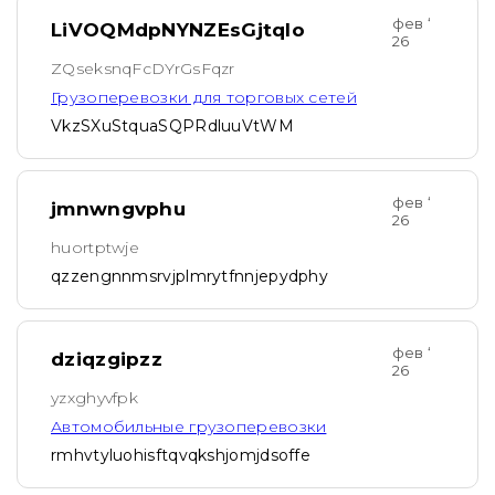
фев ‘
LiVOQMdpNYNZEsGjtqIo
26
ZQseksnqFcDYrGsFqzr
Грузоперевозки для торговых сетей
VkzSXuStquaSQPRdluuVtWM
фев ‘
jmnwngvphu
26
huortptwje
qzzengnnmsrvjplmrytfnnjepydphy
фев ‘
dziqzgipzz
26
yzxghyvfpk
Автомобильные грузоперевозки
rmhvtyluohisftqvqkshjomjdsoffe