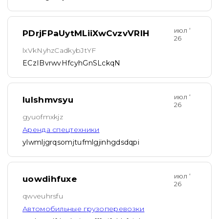
июл ‘
PDrjFPaUytMLiiXwCvzvVRlH
26
lxVkNyhzCadkybJtYF
ECzIBvrwvHfcyhGnSLckqN
июл ‘
lulshmvsyu
26
gyuofmxkjz
Аренда спецтехники
ylwmljgrqsomjtufmlgjinhgdsdqpi
июл ‘
uowdihfuxe
26
qwveuhrsfu
Автомобильные грузоперевозки