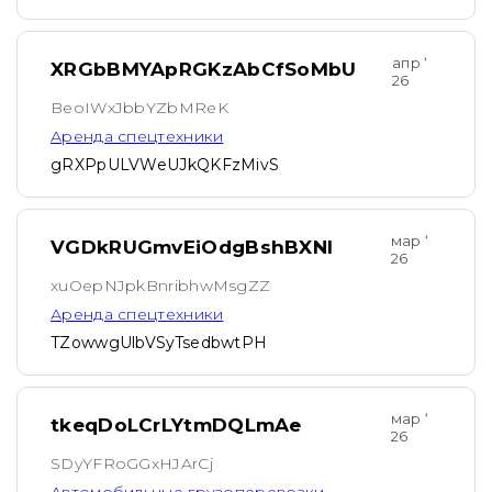
апр ‘
XRGbBMYApRGKzAbCfSoMbU
26
BeoIWxJbbYZbMReK
Аренда спецтехники
gRXPpULVWeUJkQKFzMivS
мар ‘
VGDkRUGmvEiOdgBshBXNl
26
xuOepNJpkBnribhwMsgZZ
Аренда спецтехники
TZowwgUlbVSyTsedbwtPH
мар ‘
tkeqDoLCrLYtmDQLmAe
26
SDyYFRoGGxHJArCj