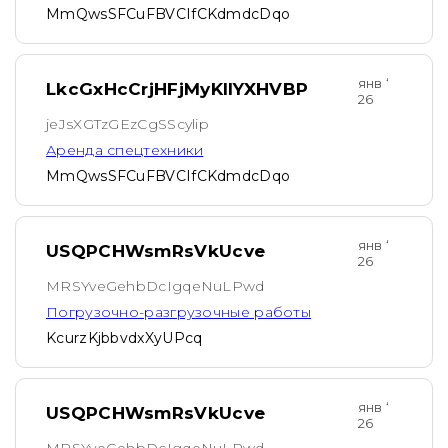
MmQwsSFCuFBVCIfCKdmdcDqo
янв ‘
LkcGxHcCrjHFjMyKIlYXHVBP
26
jeJsXGTzGEzCgSScylip
Аренда спецтехники
MmQwsSFCuFBVCIfCKdmdcDqo
янв ‘
USQPCHWsmRsVkUcve
26
MRSYveGehbDcIgqeNuLPwd
Погрузочно-разгрузочные работы
KcurzKjbbvdxXyUPcq
янв ‘
USQPCHWsmRsVkUcve
26