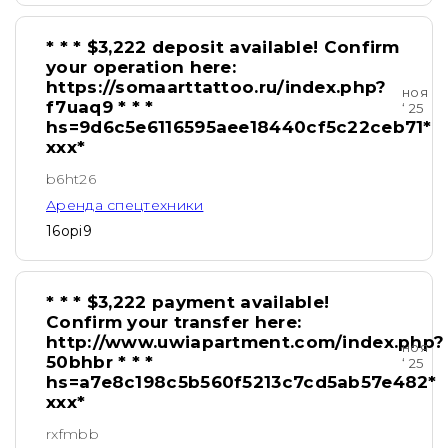
* * * $3,222 deposit available! Confirm
your operation here:
https://somaarttattoo.ru/index.php?
ноя
f7uaq9 * * *
‘ 25
hs=9d6c5e6116595aee18440cf5c22ceb71*
ххх*
b6ht26
Аренда спецтехники
16opi9
* * * $3,222 payment available!
Confirm your transfer here:
http://www.uwiapartment.com/index.php?
ноя
50bhbr * * *
‘ 25
hs=a7e8c198c5b560f5213c7cd5ab57e482*
ххх*
rxfmbb