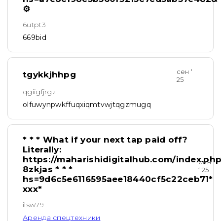
⚙
6utpt3
669bid
сен ‘
tgykkjhhpg
25
qgiigfjrgz
olfuwynpwkffuqxiqmtvwjtqgzmugq
* * * What if your next tap paid off?
Literally:
https://maharishidigitalhub.com/index.ph
сен
8zkjas * * *
‘ 25
hs=9d6c5e6116595aee18440cf5c22ceb71*
ххх*
ilsw79
Аренда спецтехники