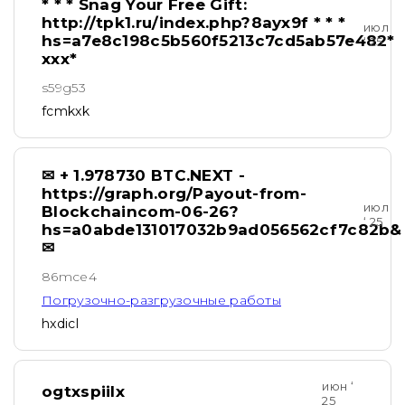
* * * Snag Your Free Gift:
http://tpk1.ru/index.php?8ayx9f * * *
июл
hs=a7e8c198c5b560f5213c7cd5ab57e482*
‘ 25
ххх*
s59g53
fcmkxk
✉ + 1.978730 BTC.NEXT -
https://graph.org/Payout-from-
июл
Blockchaincom-06-26?
‘ 25
hs=a0abde131017032b9ad056562cf7c82b&
✉
86mce4
Погрузочно-разгрузочные работы
hxdicl
июн ‘
ogtxspiilx
25