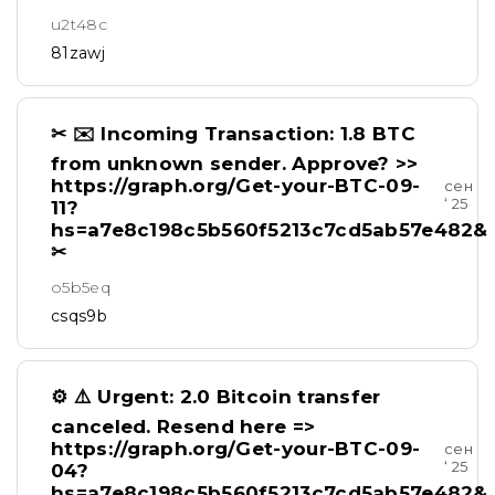
u2t48c
81zawj
✂ ✉️ Incoming Transaction: 1.8 BTC
from unknown sender. Approve? >>
https://graph.org/Get-your-BTC-09-
сен
‘ 25
11?
hs=a7e8c198c5b560f5213c7cd5ab57e482&
✂
o5b5eq
csqs9b
⚙ ⚠️ Urgent: 2.0 Bitcoin transfer
canceled. Resend here =>
https://graph.org/Get-your-BTC-09-
сен
‘ 25
04?
hs=a7e8c198c5b560f5213c7cd5ab57e482&