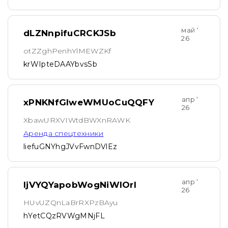
май ‘
dLZNnpifuCRCKJSb
26
otZZghPenhYlMEWZKf
krWIpteDAAYbvsSb
апр ‘
xPNKNfGlweWMUoCuQQFY
26
XbawURXVIWtdBWXnRAWK
Аренда спецтехники
liefuGNYhgJVvFwnDVlEz
апр ‘
IjVYQYapobWogNiWlOrl
26
HUvUZQnLaBrRXPzBAyu
hYetCQzRVWgMNjFL